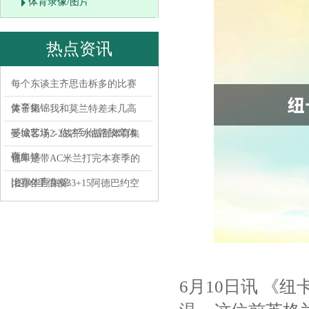
体育录像/图片
热点资讯
每个东谈主齐思击柝多的比赛
体育集锦
黄子韬：我和莫兰特差未几高
🤣徐艺洋：你才到他胳肢窝体
曼城客场2-2战平水晶宫体育集
育集锦
锦
也即是带AC米兰打完本赛季的
比赛体育集锦
[图]哈里伯顿33+15阿德巴约空
砍20分 热火负走路者 体育集锦
6月10日讯 《