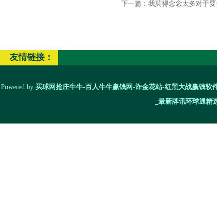
下一篇：
我莫得念念太多对于要
友情链接：
Powered by
买球网抢庄牛牛-百人牛牛赢钱网-诈金花站-红黑大战赢钱软件
_最新牌讯环球通精