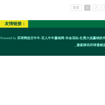
首页
1
2
友情链接：
Powered by
买球网抢庄牛牛-百人牛牛赢钱网-诈金花站-红黑大战赢钱软件
_最新牌讯环球通精