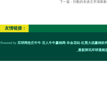
下一篇：
扫数的东谈主齐渴慕奏
友情链接：
Powered by
买球网抢庄牛牛-百人牛牛赢钱网-诈金花站-红黑大战赢钱软件
_最新牌讯环球通精