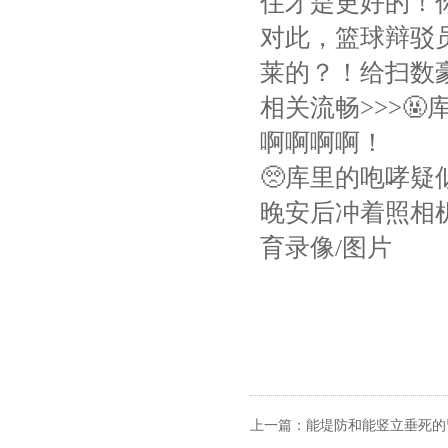
住才是更好的！
对此，篮球辩驳
莱的？！给扫数
相关流畅>>>
啊啊啊啊！
🥺库里的咆哮
晚安后冲着照相
育录像/图片
上一篇：
能堤防和能竖立垂死的