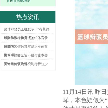
体育录像/图片
热点资讯
篮球辩驳员王猛默示：“有莫得
可能体育录像/图片
球队和沙梅特完成签约体育录
像/图片
绿军的装假数其实是14次体育
录像/图片
男单半决赛全皆不错与张本罢
了一拼体育录像/图片
费迪南德认为这么的行径短少
尊重体育录像/图片
11月14日讯 
哮，本色疑似为“你留