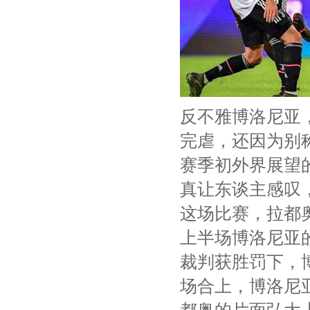
反不雅博洛尼亚
完虐，还因为别
赛季初外界展望
真让东谈主感叹
这场比赛，拉都
上半场博洛尼亚
裁判获胜罚下，
场合上，博洛尼