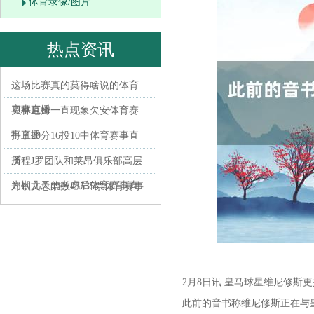
体育录像/图片
热点资讯
这场比赛真的莫得啥说的体育
赛事直播
贝林厄姆一直现象欠安体育赛
事直播
打了20分16投10中体育赛事直
播
历程J罗团队和莱昂俱乐部高层
为期几天的考虑后体育赛事直
郑钦文总票数43535票体育赛事
播
直播
2月8日讯 皇马球星维尼修
此前的音书称维尼修斯正在与