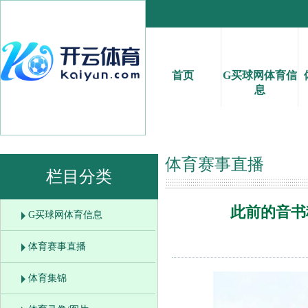
首页
G买球网体育信
息
体育赛事直播
栏目分类
你的位置：
买球网抢庄牛牛-百人
此前的音书
G买球网体育信息
半岛体育棋牌-小9直播斗地主-宝
体育赛事直播
续约体育赛事直播
体育集锦