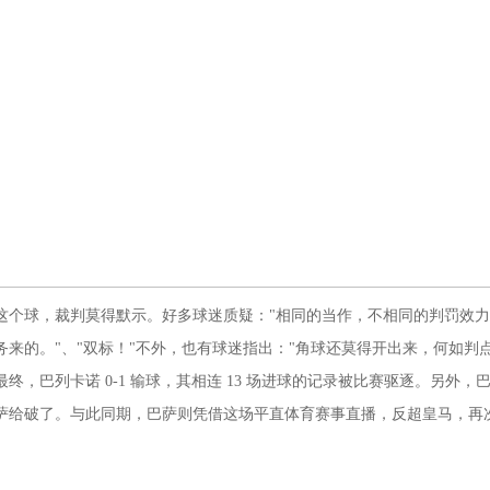
这个球，裁判莫得默示。好多球迷质疑："相同的当作，不相同的判罚效力。"
务来的。"、"双标！"不外，也有球迷指出："角球还莫得开出来，何如判点
最终，巴列卡诺 0-1 输球，其相连 13 场进球的记录被比赛驱逐。另外，
萨给破了。与此同期，巴萨则凭借这场平直体育赛事直播，反超皇马，再