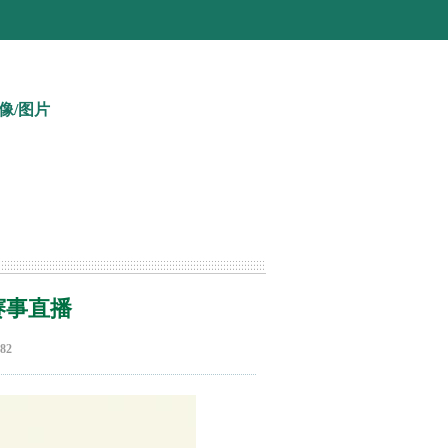
像/图片
地主赚钱网-扑克王让牌赛-龙虎大战买牌网-
赛事直播
> 恩特卡如简直越位位置体育赛事直播
82