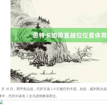
2 月 18 日，西甲焦点战，巴萨主场 1-0 打败巴列卡诺。此役，裁判
赛中，巴列卡诺有 2 次与进球擦肩而过。