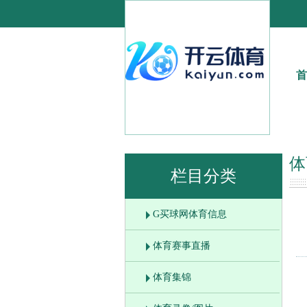
首
体
栏目分类
你
G买球网体育信息
半岛
体育赛事直播
体育集锦