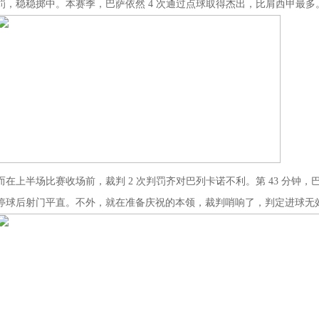
罚，稳稳掷中。本赛季，巴萨依然 4 次通过点球取得杰出，比肩西甲最多
而在上半场比赛收场前，裁判 2 次判罚齐对巴列卡诺不利。第 43 分钟
停球后射门平直。不外，就在准备庆祝的本领，裁判哨响了，判定进球无