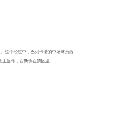
置。这个经过中，巴列卡诺的中场球员西
念主当作，西斯倒在禁区里。