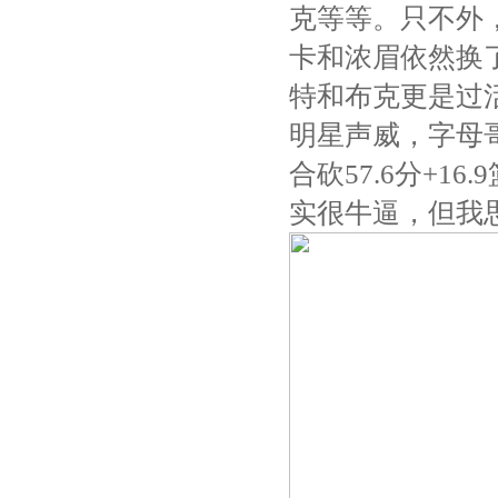
克等等。只不外
卡和浓眉依然换
特和布克更是过
明星声威，字母
合砍57.6分+16
实很牛逼，但我