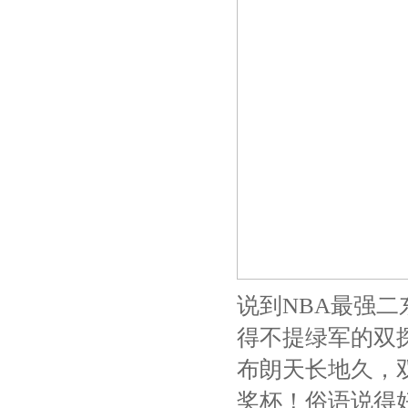
说到NBA最强
得不提绿军的双
布朗天长地久，双
奖杯！俗语说得