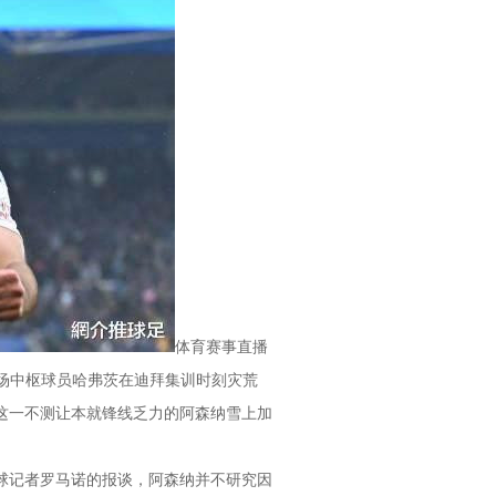
体育赛事直播
中场中枢球员哈弗茨在迪拜集训时刻灾荒
这一不测让本就锋线乏力的阿森纳雪上加
球记者罗马诺的报谈，阿森纳并不研究因