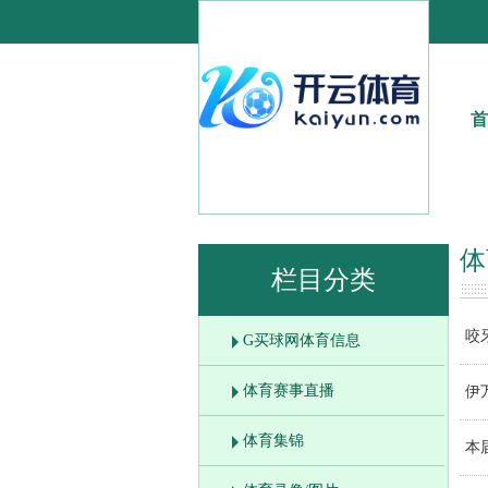
首
体
栏目分类
你
咬
G买球网体育信息
半岛
体育赛事直播
伊
体育集锦
本