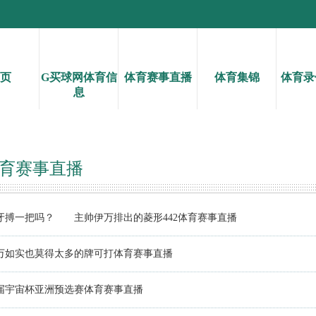
页
G买球网体育信
体育赛事直播
体育集锦
体育录
息
育赛事直播
的位置：
买球网抢庄牛牛-百人牛牛赢钱网-诈金花站-红黑大战赢钱软件-斗
牙搏一把吗？ 主帅伊万排出的菱形442体育赛事直播
体育棋牌-小9直播斗地主-宝威压牌_最新牌讯环球通精选
>
体育赛事直播
万如实也莫得太多的牌可打体育赛事直播
届宇宙杯亚洲预选赛体育赛事直播