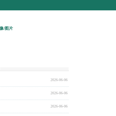
像/图片
地主赚钱网-扑克王让牌赛-龙虎大战买牌网-
2026-06-06
>
2026-06-06
2026-06-06